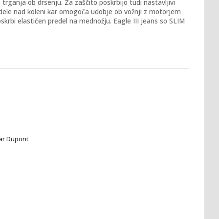
ganja ob drsenju. Za zaščito poskrbijo tudi nastavljivi
predele nad koleni kar omogoča udobje ob vožnji z motorjem
skrbi elastičen predel na mednožju. Eagle III jeans so SLIM
ar Dupont