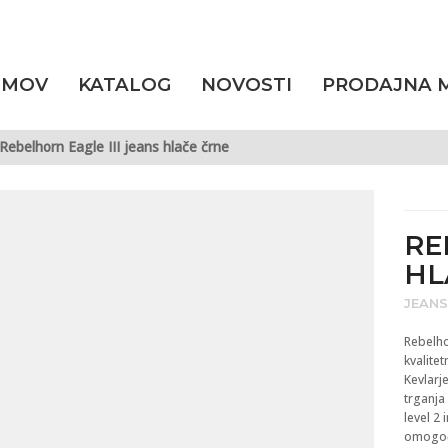
OMOV
KATALOG
NOVOSTI
PRODAJNA 
Rebelhorn Eagle III jeans hlače črne
RE
HL
JEANS
Rebelhor
kvalite
Kevlarj
trganja 
level 2 
omogoča