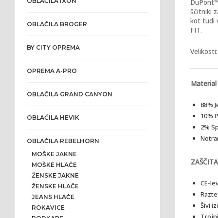
OBLAČILA IXON
DuPont™ 
ščitniki 
kot tudi
OBLAČILA BROGER
FIT.
BY CITY OPREMA
Velikost
OPREMA A-PRO
Material
OBLAČILA GRAND CANYON
88% J
10% P
OBLAČILA HEVIK
2% Sp
Notra
OBLAČILA REBELHORN
MOŠKE JAKNE
ZAŠČITA
MOŠKE HLAČE
ŽENSKE JAKNE
CE-lev
ŽENSKE HLAČE
Razteg
JEANS HLAČE
Šivi i
ROKAVICE
Trojni