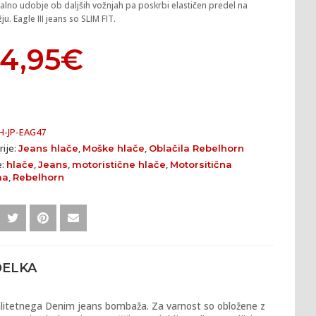
lno udobje ob daljših vožnjah pa poskrbi elastičen predel na
. Eagle III jeans so SLIM FIT.
4,95
€
H-JP-EAG47
rije:
,
,
Jeans hlače
Moške hlače
Oblačila Rebelhorn
e:
,
,
,
hlače
Jeans
motoristične hlače
Motorsitična
,
ma
Rebelhorn
DELKA
kvalitetnega Denim jeans bombaža. Za varnost so obložene z