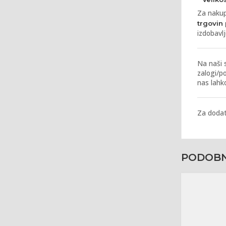
Za nakup
trgovin 
izdobavl
Na naši 
zalogi/po
nas lahk
Za dodat
Podobni