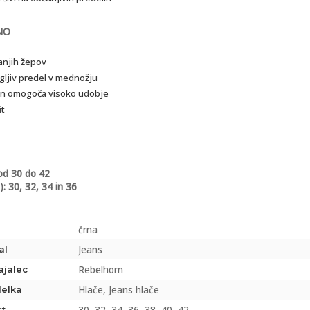
NO
anjih žepov
gljiv predel v mednožju
an omogoča visoko udobje
it
od 30 do 42
): 30, 32, 34 in 36
črna
Jeans
al
Rebelhorn
ajalec
Hlače, Jeans hlače
delka
30, 32, 34, 36, 38, 40, 42
st