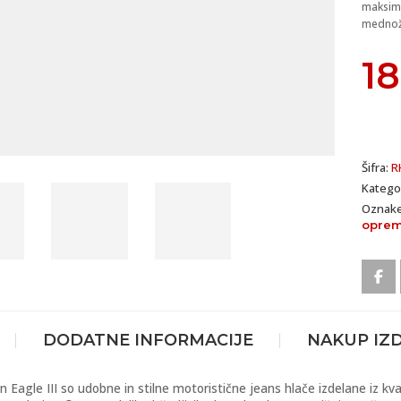
maksima
mednožju
18
Šifra:
R
Katego
Oznak
opre
DODATNE INFORMACIJE
NAKUP IZ
n Eagle III so udobne in stilne motoristične jeans hlače izdelane iz 