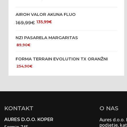
AIROH VALOR AKUNA FLUO
135,99
€
169,99
€
NZI PASARELA MARGARITAS
89,90
€
FORMA TERRAIN EVOLUTION TX ORANŽNI
254,90
€
KONTAKT
O NAS
Aures d.o.o.
AURES D.O.O. KOPER
podjetje, kat