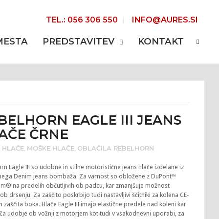
TEL.: 056 306 550
INFO@AURES.SI
MESTA
PREDSTAVITEV
KONTAKT
BELHORN EAGLE III JEANS
AČE ČRNE
,
,
 HLAČE
MOŠKE HLAČE
OBLAČILA REBELHORN
n Eagle III so udobne in stilne motoristične jeans hlače izdelane iz
tnega Denim jeans bombaža. Za varnost so obložene z DuPont™
em® na predelih občutljivih ob padcu, kar zmanjšuje možnost
ob drsenju. Za zaščito poskrbijo tudi nastavljivi ščitniki za kolena CE-
in zaščita boka. Hlače Eagle III imajo elastične predele nad koleni kar
 udobje ob vožnji z motorjem kot tudi v vsakodnevni uporabi, za