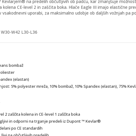
Kevlarjem® na predelih občutljivih ob padcu, kar zmanjšuje možnost tr
za kolena CE-level 2 in zaščita boka. Hlače Eagle III imajo elastične 
 v vsakodnevni uporabi, za maksimalno udobje ob daljših vožnjah pa po
i: W30-W42 L30-L36
eans bombaž
oliester
andex (elastan)
njost:
5% polyester mreža, 10% bombaž, 10% Spandex (elastan), 75% Kevl
el 2 zaščita kolena in CE-level 1 zaščita boka
ljivi in odporni na trganje predeli iz Dupont ™ Kevlar®
zdelani po CE standardih
 šivi na občutljivih predelih