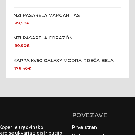
NZI PASARELA MARGARITAS
89,90
€
NZI PASARELA CORAZÓN
89,90
€
KAPPA KV50 GALAXY MODRA-RDEČA-BELA
176,40
€
POVEZAVE
 Koper je trgovinsko
Prva stran
ero se ukvarja z distribucijo