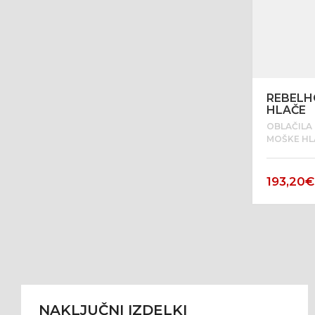
REBELH
HLAČE
OBLAČILA
MOŠKE HL
193,20
€
NAKLJUČNI IZDELKI