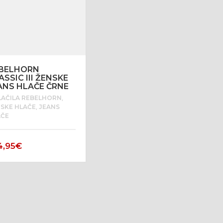
BELHORN
ASSIC III ŽENSKE
ANS HLAČE ČRNE
,
LAČILA REBELHORN
,
SKE HLAČE
JEANS
AČE
4,95
€