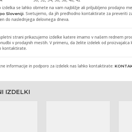
 izdelka se lahko obrnete na vam najbližje ali priljubljeno prodajno
. Svetujemo, da jih predhodno kontaktirate za preveriti za
po Sloveniji
jen do naslednjega delovnega dneva.
spletni strani prikazujemo izdelke katere imamo v našem rednem prod
nudbi v prodajnih mestih. V primeru, da želite izdelek od proizvajalca
o kontaktirate.
ne informacije in podporo za izdelek nas lahko kontaktirate:
KONTA
 izdelki