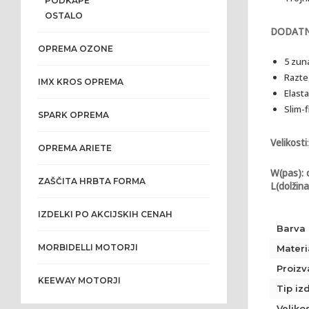
PODKAPE
OSTALO
DODAT
OPREMA OZONE
5 zun
Razte
IMX KROS OPREMA
Elast
Slim-f
SPARK OPREMA
Velikosti
:
OPREMA ARIETE
W(pas): 
ZAŠČITA HRBTA FORMA
L(dolžina
IZDELKI PO AKCIJSKIH CENAH
Barva
MORBIDELLI MOTORJI
Materi
Proizv
KEEWAY MOTORJI
Tip iz
Veliko