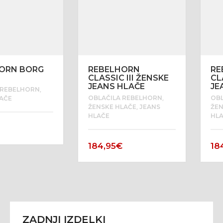
ORN BORG
REBELHORN
RE
CLASSIC III ŽENSKE
CL
JEANS HLAČE
JE
,
 REBELHORN
,
OBLAČILA REBELHORN
OB
AČE
,
ŽENSKE HLAČE
JEANS
ŽEN
HLAČE
HL
184,95
€
18
ZADNJI IZDELKI