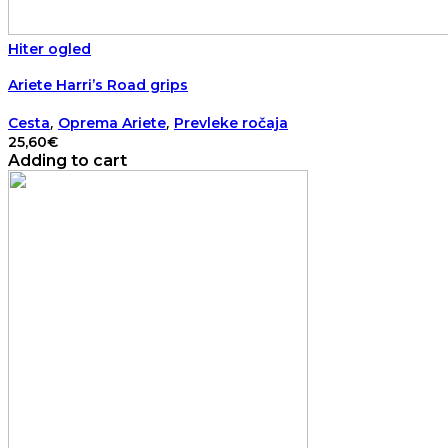
Hiter ogled
Ariete Harri’s Road grips
,
,
Cesta
Oprema Ariete
Prevleke ročaja
25,60
€
Adding to cart