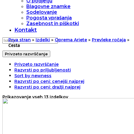
O podjetju
Blagovne znamke
Sodelovanje
Pogosta vprašanja
Zasebnost in piškotki
Kontakt
»
»
»
»
Prva stran
Izdelki
Oprema Ariete
Prevleke ročaja
Cesta
Privzeto razvrščanje
Privzeto razvrščanje
Razvrsti po priljubljenosti
Sort by newness
Razvrsti po ceni: cenejši najprej
Razvrsti po ceni: dražji najprej
Prikazovanje vseh 13 izdelkov