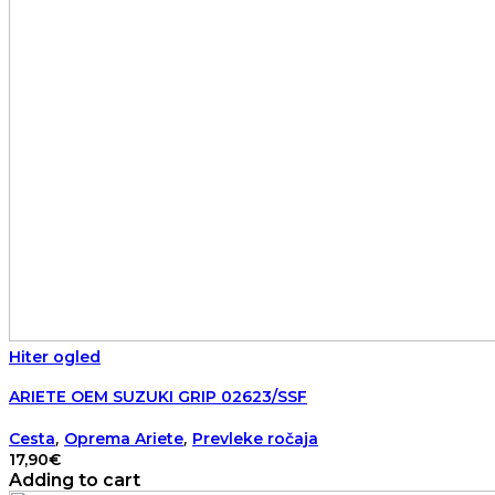
Hiter ogled
ARIETE OEM SUZUKI GRIP 02623/SSF
,
,
Cesta
Oprema Ariete
Prevleke ročaja
17,90
€
Adding to cart