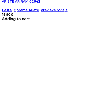
ARIETE ARIRAM 02642
,
,
Cesta
Oprema Ariete
Prevleke ročaja
19,90
€
Adding to cart